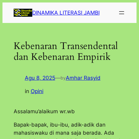
Lewati
DINAMIKA LITERASI JAMBI
ke
konten
Kebenaran Transendental
dan Kebenaran Empirik
Agu 8, 2025
—
Amhar Rasyid
by
in
Opini
Assalamu’alaikum wr.wb
Bapak-bapak, ibu-ibu, adik-adik dan
mahasiswaku di mana saja berada. Ada