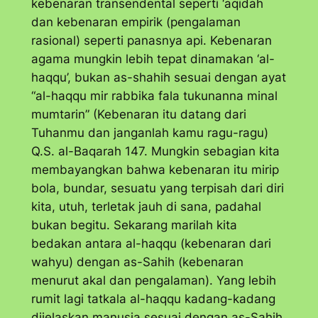
kebenaran transendental seperti ‘aqidah
dan kebenaran empirik (pengalaman
rasional) seperti panasnya api. Kebenaran
agama mungkin lebih tepat dinamakan ‘
al-
haqqu
’, bukan
as-shahih
sesuai dengan ayat
“
al-haqqu mir rabbika fala tukunanna minal
mumtarin
” (Kebenaran itu datang dari
Tuhanmu dan janganlah kamu ragu-ragu)
Q.S. al-Baqarah 147. Mungkin sebagian kita
membayangkan bahwa kebenaran itu mirip
bola, bundar, sesuatu yang terpisah dari diri
kita, utuh, terletak jauh di sana, padahal
bukan begitu. Sekarang marilah kita
bedakan antara
al-haqqu
(kebenaran dari
wahyu) dengan
as-Sahih
(kebenaran
menurut akal dan pengalaman). Yang lebih
rumit lagi tatkala
al-haqqu
kadang-kadang
dijelaskan manusia sesuai dengan
as-Sahih
,