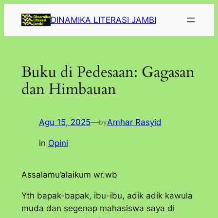
Lewati
DINAMIKA LITERASI JAMBI
ke
konten
Buku di Pedesaan: Gagasan
dan Himbauan
Agu 15, 2025
—
Amhar Rasyid
by
in
Opini
Assalamu’alaikum wr.wb
Yth bapak-bapak, ibu-ibu, adik adik kawula
muda dan segenap mahasiswa saya di