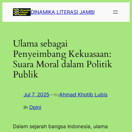
Lewati
DINAMIKA LITERASI JAMBI
ke
konten
Ulama sebagai
Penyeimbang Kekuasaan:
Suara Moral dalam Politik
Publik
Jul 7, 2025
—
Ahmad Khotib Lubis
by
in
Opini
Dalam sejarah bangsa Indonesia, ulama