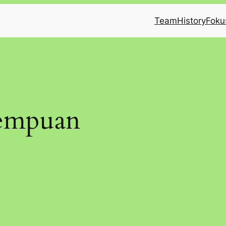
Team
History
Foku
rempuan