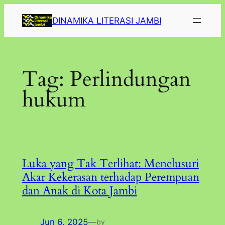
Lewati
DINAMIKA LITERASI JAMBI
ke
konten
Tag:
Perlindungan
hukum
Luka yang Tak Terlihat: Menelusuri
Akar Kekerasan terhadap Perempuan
dan Anak di Kota Jambi
Jun 6, 2025
—
by