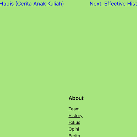
Hadis (Cerita Anak Kuliah)
Next:
Effective His
About
Team
History
Fokus
Opini
Berita