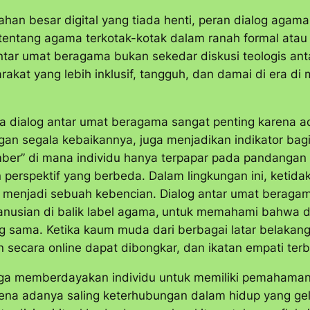
han besar digital yang tiada henti, peran dialog agama
tentang agama terkotak-kotak dalam ranah formal atau h
ntar umat beragama bukan sekedar diskusi teologis ant
at yang lebih inklusif, tangguh, dan damai di era di 
a dialog antar umat beragama sangat penting karena
ngan segala kebaikannya, juga menjadikan indikator bag
mber
” di mana individu hanya terpapar pada pandanga
an perspektif yang berbeda. Dalam lingkungan ini, ket
n menjadi sebuah kebencian. Dialog antar umat beraga
usian di balik label agama,
untuk memahami bahwa di 
 yang sama. Ketika kaum muda dari berbagai latar belak
an secara
online
dapat dibongkar, dan ikatan empati terb
 juga memberdayakan individu untuk memiliki pemahama
arena adanya saling keterhubungan dalam hidup yang g