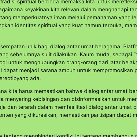
 tradisi spiritual berbeda memaksa kita untuk mereflek
bagaimana keyakinan kita relevan dalam menghadapi ta
tang memperkuatnya iman melalui pemahaman yang lebi
an identitas spiritual yang kuat namun terbuka, mamp
sempatan unik bagi dialog antar umat beragama. Platfor
ang sebelumnya sulit dilakukan. Kaum muda, sebagai “
logi untuk menghubungkan orang-orang dari latar belak
ial dapat menjadi sarana ampuh untuk mempromosikan
ereotipyang ada.
a kita harus memastikan bahwa dialog antar umat berag
kita menyaring kebisingan dan disinformasikan untuk 
a dan terarah dalam memfasilitasi dialog antar umat b
konten yang dikurasikan, memastikan partisipan dapat 
 tentang menghindari konflik; ini tentang membangun 