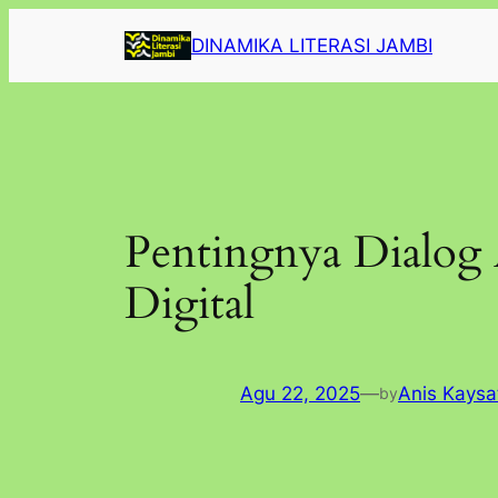
Lewati
DINAMIKA LITERASI JAMBI
ke
konten
Pentingnya Dialog 
Digital
Agu 22, 2025
—
Anis Kaysa
by