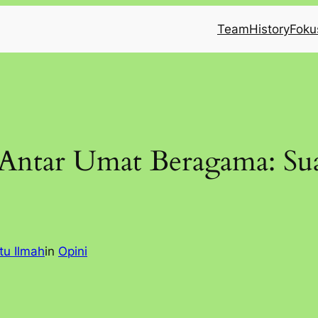
Team
History
Foku
Antar Umat Beragama: Sua
tu Ilmah
in
Opini