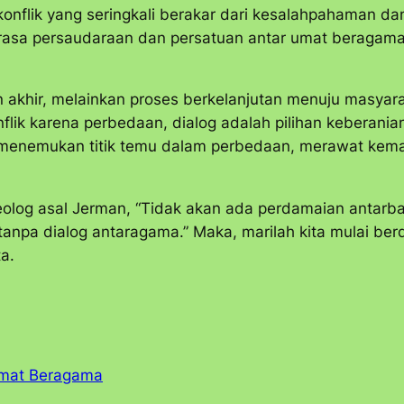
nflik yang seringkali berakar dari kesalahpahaman da
rasa persaudaraan dan persatuan antar umat beragama
 akhir, melainkan proses berkelanjutan menuju masyarak
flik karena perbedaan, dialog adalah pilihan keberani
 menemukan titik temu dalam perbedaan, merawat kem
olog asal Jerman, “Tidak akan ada perdamaian antar
npa dialog antaragama.” Maka, marilah kita mulai ber
a.
mat Beragama