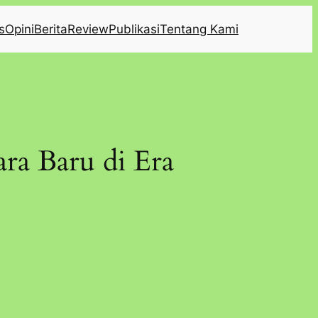
s
Opini
Berita
Review
Publikasi
Tentang Kami
ra Baru di Era