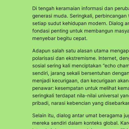
Di tengah keramaian informasi dan peruba
generasi muda. Seringkali, perbincangan 
setiap sudut kehidupan modern. Dialog a
fondasi penting untuk membangun masyarak
menyebar begitu cepat.
Adapun salah satu alasan utama mengap
polarisasi dan ekstremisme. Internet, de
sosial sering kali menciptakan “
echo cha
sendiri, jarang sekali bersentuhan deng
menjadi kecurigaan, dan kecurigaan aka
penawar:
kesempatan untuk melihat keman
seringkali terdapat nila-nilai universal
pribadi, narasi kebencian yang disebark
Selain itu, dialog antar umat beragama
mereka sendiri dalam konteks global. K