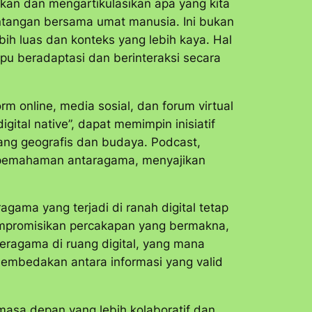
sikan dan mengartikulasikan apa yang kita
ntangan bersama umat manusia. Ini bukan
h luas dan konteks yang lebih kaya. Hal
u beradaptasi dan berinteraksi secara
m online, media sosial, dan forum virtual
digital native
”, dapat memimpin inisiatif
ang geografis dan budaya. Podcast,
 pemahaman antaragama, menyajikan
ama yang terjadi di ranah digital tetap
mempromisikan percakapan yang bermakna,
eragama di ruang digital, yang mana
membedakan antara informasi yang valid
masa depan yang lebih kolaboratif dan