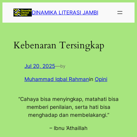
Lewati
DINAMIKA LITERASI JAMBI
ke
konten
Kebenaran Tersingkap
Jul 20, 2025
—
by
Muhammad Iqbal Rahman
in
Opini
“Cahaya bisa menyingkap, matahati bisa
memberi penilaian, serta hati bisa
menghadap dan membelakangi.”
– Ibnu ‘Athaillah