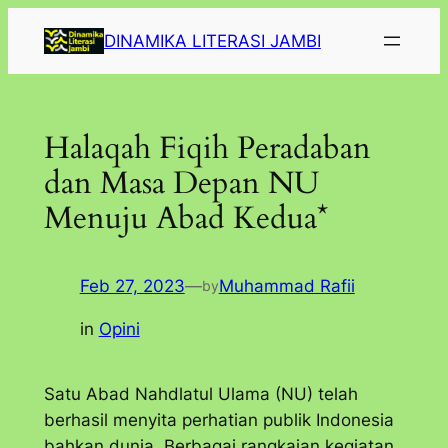
Lewati
DINAMIKA LITERASI JAMBI
ke
konten
Halaqah Fiqih Peradaban
dan Masa Depan NU
Menuju Abad Kedua*
Feb 27, 2023
—
Muhammad Rafii
by
in
Opini
Satu Abad Nahdlatul Ulama (NU) telah
berhasil menyita perhatian publik Indonesia
bahkan dunia. Berbagai rangkaian kegiatan