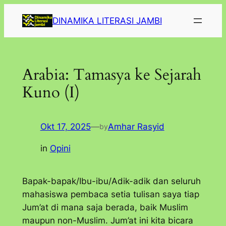
Lewati
DINAMIKA LITERASI JAMBI
ke
konten
Arabia: Tamasya ke Sejarah
Kuno (I)
Okt 17, 2025
—
Amhar Rasyid
by
in
Opini
Bapak-bapak/Ibu-ibu/Adik-adik dan seluruh
mahasiswa pembaca setia tulisan saya tiap
Jum’at di mana saja berada, baik Muslim
maupun non-Muslim. Jum’at ini kita bicara