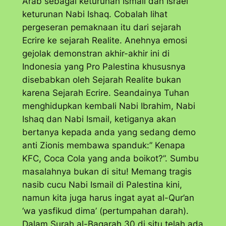
Arab sebagai keturunan Ismail dan Israel
keturunan Nabi Ishaq. Cobalah lihat
pergeseran pemaknaan itu dari sejarah
Ecrire ke sejarah Realite. Anehnya emosi
gejolak demonstran akhir-akhir ini di
Indonesia yang Pro Palestina khususnya
disebabkan oleh Sejarah Realite bukan
karena Sejarah Ecrire. Seandainya Tuhan
menghidupkan kembali Nabi Ibrahim, Nabi
Ishaq dan Nabi Ismail, ketiganya akan
bertanya kepada anda yang sedang demo
anti Zionis membawa spanduk:” Kenapa
KFC, Coca Cola yang anda boikot?”. Sumbu
masalahnya bukan di situ! Memang tragis
nasib cucu Nabi Ismail di Palestina kini,
namun kita juga harus ingat ayat al-Qur’an
‘wa yasfikud dima’ (pertumpahan darah).
Dalam Surah al-Baqarah 30 di situ telah ada