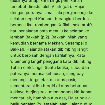
diusirnya tetapi kata Lings pernikahan
tersebut direstui oleh Allah (p.2). Hajar
dengan putranya Ismail lalu pergi menuju ke
selatan negeri Kanaan, berangkat berdua
beranak ikut rombongan Kafilah, sekitar 40
hari perjalanan onta menuju ke selatan ke
lembah Bakkah (p.2). Bakkah inilah yang
kemudian bernama Mekkah. Sesampai di
Bakkah, Hajar dikatakan dibimbing langit
untuk berpisah dengan kafilahnya. Kata
‘dibimbing langit’ pengganti kata dibimbing
Tuhan oleh Lings. Suatu ketika, si ibu dan
puteranya merasa kehausan, sang bayi
menangis tergeletak dia atas pasir,
sementara si ibu berdiri di atas bebatuan,
kakinya berjingkrak, memandang kiri-kanan
mencari air, hampir putus asa, Hajar bolak-
balik berjalan 7x, setelah lelah Hajar duduk