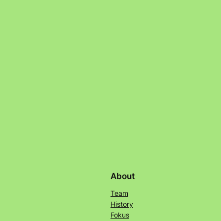
About
Team
History
Fokus