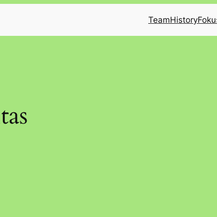
Team
History
Foku
tas