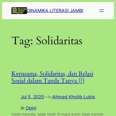
Lewati
DINAMIKA LITERASI JAMBI
ke
konten
Tag:
Solidaritas
Kerjasama, Solidaritas, dan Relasi
Sosial dalam Tanda Tanya (?)
Jul 5, 2025
—
Ahmad Khotib Lubis
by
in
Opini
Umat manusia, sejak hadir di muka bumi, tidak pernah