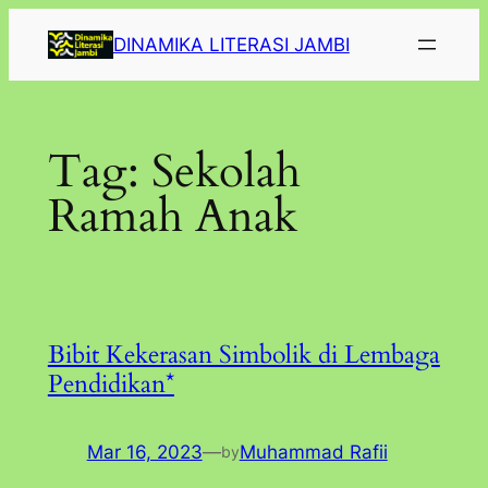
Lewati
DINAMIKA LITERASI JAMBI
ke
konten
Tag:
Sekolah
Ramah Anak
Bibit Kekerasan Simbolik di Lembaga
Pendidikan*
Mar 16, 2023
—
Muhammad Rafii
by