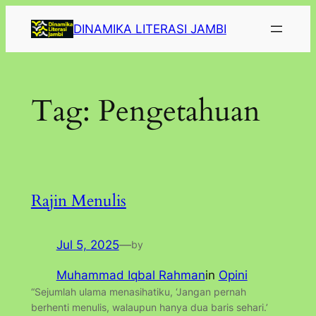
Lewati
DINAMIKA LITERASI JAMBI
ke
konten
Tag:
Pengetahuan
Rajin Menulis
Jul 5, 2025
—
by
Muhammad Iqbal Rahman
in
Opini
“Sejumlah ulama menasihatiku, ‘Jangan pernah
berhenti menulis, walaupun hanya dua baris sehari.’