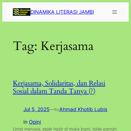
Lewati
DINAMIKA LITERASI JAMBI
ke
konten
Tag:
Kerjasama
Kerjasama, Solidaritas, dan Relasi
Sosial dalam Tanda Tanya (?)
Jul 5, 2025
—
Ahmad Khotib Lubis
by
in
Opini
Umat manusia, sejak hadir di muka bumi, tidak pernah