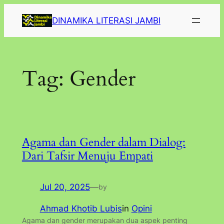
Lewati
DINAMIKA LITERASI JAMBI
ke
konten
Tag:
Gender
Agama dan Gender dalam Dialog:
Dari Tafsir Menuju Empati
Jul 20, 2025
—
by
Ahmad Khotib Lubis
in
Opini
Agama dan gender merupakan dua aspek penting