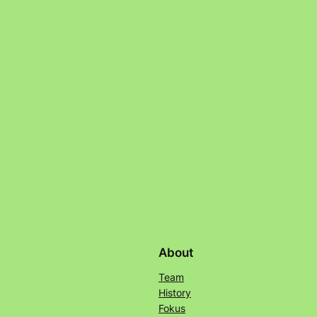
About
Team
History
Fokus