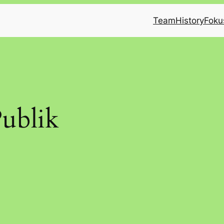
Team
History
Foku
Publik