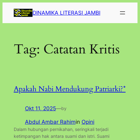
Lewati
DINAMIKA LITERASI JAMBI
ke
konten
Tag:
Catatan Kritis
Apakah Nabi Mendukung Patriarki?*
Okt 11, 2025
—
by
Abdul Ambar Rahim
in
Opini
Dalam hubungan pernikahan, seringkali terjadi
ketimpangan hak antara suami dan istri. Suami