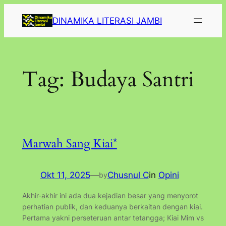
Lewati
DINAMIKA LITERASI JAMBI
ke
konten
Tag:
Budaya Santri
Marwah Sang Kiai*
Okt 11, 2025
—
Chusnul C
in
Opini
by
Akhir-akhir ini ada dua kejadian besar yang menyorot
perhatian publik, dan keduanya berkaitan dengan kiai.
Pertama yakni perseteruan antar tetangga; Kiai Mim vs