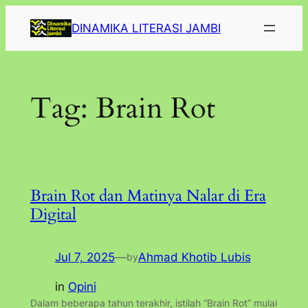
Lewati
DINAMIKA LITERASI JAMBI
ke
konten
Tag:
Brain Rot
Brain Rot dan Matinya Nalar di Era
Digital
Jul 7, 2025
—
Ahmad Khotib Lubis
by
in
Opini
Dalam beberapa tahun terakhir, istilah “Brain Rot” mulai