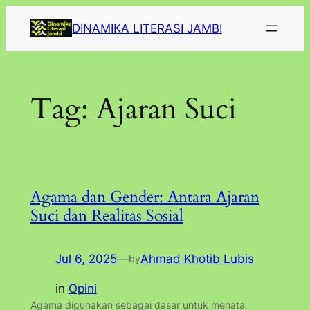
Lewati
DINAMIKA LITERASI JAMBI
ke
konten
Tag:
Ajaran Suci
Agama dan Gender: Antara Ajaran
Suci dan Realitas Sosial
Jul 6, 2025
—
Ahmad Khotib Lubis
by
in
Opini
Agama digunakan sebagai dasar untuk menata