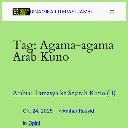
Lewati
DINAMIKA LITERASI JAMBI
ke
konten
Tag:
Agama-agama
Arab Kuno
Arabia: Tamasya ke Sejarah Kuno (II)
Okt 24, 2025
—
Amhar Rasyid
by
in
Opini